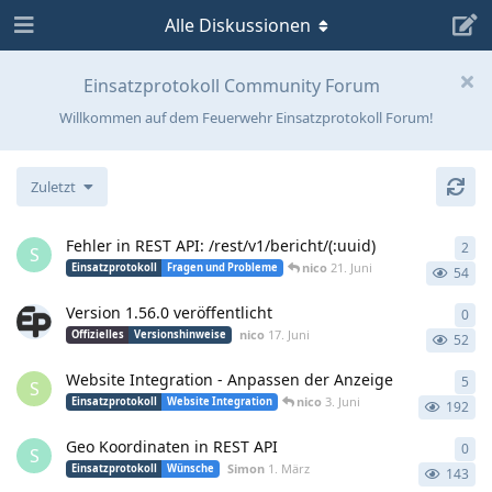
Alle Diskussionen
Einsatzprotokoll Community Forum
Willkommen auf dem Feuerwehr Einsatzprotokoll Forum!
Zuletzt
Fehler in REST API: /rest/v1/bericht/(:uuid)
2
2
An
S
nico
21. Juni
Einsatzprotokoll
Fragen und Probleme
54
Version 1.56.0 veröffentlicht
0
0
An
nico
17. Juni
Offizielles
Versionshinweise
52
Website Integration - Anpassen der Anzeige
5
5
An
S
nico
3. Juni
Einsatzprotokoll
Website Integration
192
Geo Koordinaten in REST API
0
0
An
S
Simon
1. März
Einsatzprotokoll
Wünsche
143