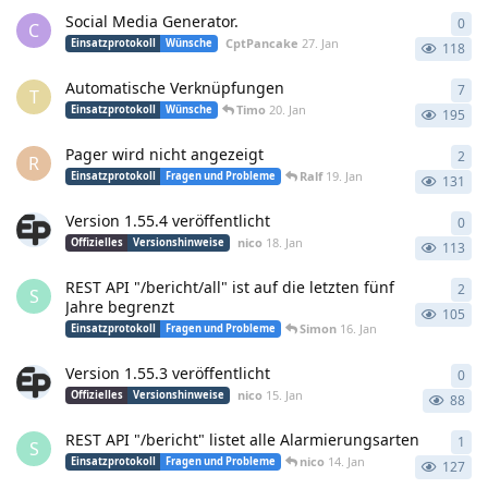
Social Media Generator.
0
0
An
C
CptPancake
27. Jan
Einsatzprotokoll
Wünsche
118
Automatische Verknüpfungen
7
7
An
T
Timo
20. Jan
Einsatzprotokoll
Wünsche
195
Pager wird nicht angezeigt
2
2
An
R
Ralf
19. Jan
Einsatzprotokoll
Fragen und Probleme
131
Version 1.55.4 veröffentlicht
0
0
An
nico
18. Jan
Offizielles
Versionshinweise
113
REST API "/bericht/all" ist auf die letzten fünf
2
2
An
S
Jahre begrenzt
105
Simon
16. Jan
Einsatzprotokoll
Fragen und Probleme
Version 1.55.3 veröffentlicht
0
0
An
nico
15. Jan
Offizielles
Versionshinweise
88
REST API "/bericht" listet alle Alarmierungsarten
1
1
An
S
nico
14. Jan
Einsatzprotokoll
Fragen und Probleme
127