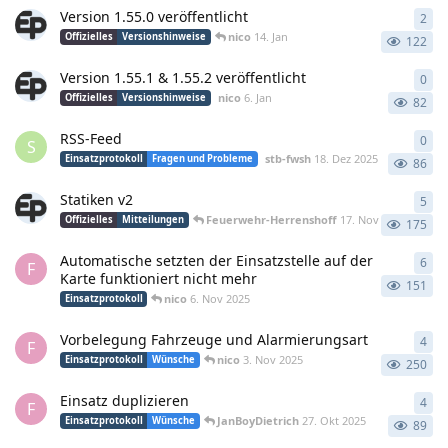
Version 1.55.0 veröffentlicht
2
2
An
nico
14. Jan
Offizielles
Versionshinweise
122
Version 1.55.1 & 1.55.2 veröffentlicht
0
0
An
nico
6. Jan
Offizielles
Versionshinweise
82
RSS-Feed
0
0
An
S
stb-fwsh
18. Dez 2025
Einsatzprotokoll
Fragen und Probleme
86
Statiken v2
5
5
An
Feuerwehr-Herrenshoff
17. Nov 2025
Offizielles
Mitteilungen
175
Automatische setzten der Einsatzstelle auf der
6
6
An
F
Karte funktioniert nicht mehr
151
nico
6. Nov 2025
Einsatzprotokoll
Vorbelegung Fahrzeuge und Alarmierungsart
4
4
An
F
nico
3. Nov 2025
Einsatzprotokoll
Wünsche
250
Einsatz duplizieren
4
4
An
F
JanBoyDietrich
27. Okt 2025
Einsatzprotokoll
Wünsche
89