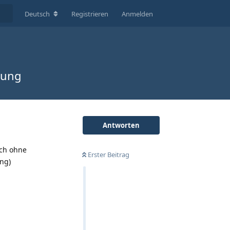
Deutsch
Registrieren
Anmelden
nung
Antworten
ich ohne
Erster Beitrag
ng)