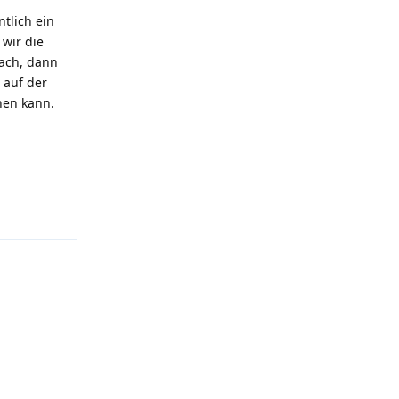
tlich ein
 wir die
Dach, dann
 auf der
hen kann.
Antworten